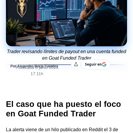
Trader revisando límites de payout en una cuenta funded
en Goat Funded Trader
Seguir en
Compartir
Por Alejandro Borja Fuentes
Publicada
8 junio 2026
17:11h
El caso que ha puesto el foco
en Goat Funded Trader
La alerta viene de un hilo publicado en Reddit el 3 de