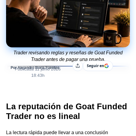
Trader revisando reglas y reseñas de Goat Funded
Trader antes de pagar una prueba.
Seguir en
Compartir
Por Alejandro Borja Fuentes
Publicada
11 junio 2026
18:43h
La reputación de Goat Funded
Trader no es lineal
La lectura rápida puede llevar a una conclusión