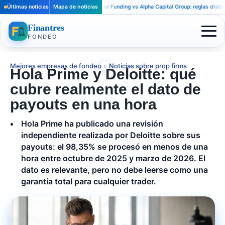
Últimas noticias
Mapa de noticias
Apex Trader Funding vs Alpha Capital Group: reglas distintas par
Finantres
FONDEO
Mejores empresas de fondeo
»
Noticias sobre prop firms
Hola Prime y Deloitte: qué
cubre realmente el dato de
payouts en una hora
Hola Prime ha publicado una revisión
independiente realizada por Deloitte sobre sus
payouts: el 98,35% se procesó en menos de una
hora entre octubre de 2025 y marzo de 2026. El
dato es relevante, pero no debe leerse como una
garantía total para cualquier trader.