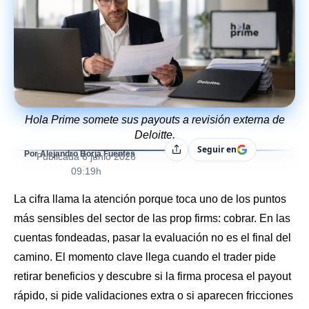
Hola Prime somete sus payouts a revisión externa de
Deloitte.
Seguir en
Compartir
Por Alejandro Borja Fuentes
Publicada
6 junio 2026
09:19h
La cifra llama la atención porque toca uno de los puntos
más sensibles del sector de las prop firms: cobrar. En las
cuentas fondeadas, pasar la evaluación no es el final del
camino. El momento clave llega cuando el trader pide
retirar beneficios y descubre si la firma procesa el payout
rápido, si pide validaciones extra o si aparecen fricciones