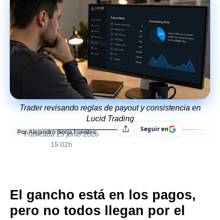
Trader revisando reglas de payout y consistencia en
Lucid Trading
Seguir en
Compartir
Por Alejandro Borja Fuentes
Publicada
25 junio 2026
15:02h
El gancho está en los pagos,
pero no todos llegan por el