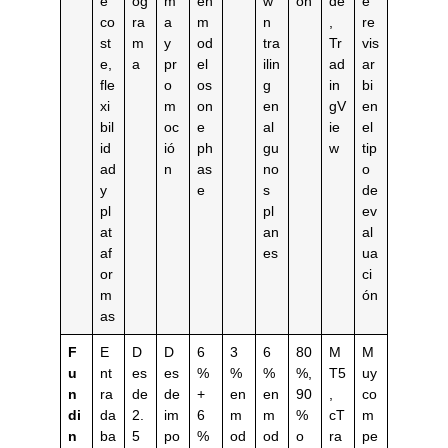
e
og
m
en
w
on
de
e
co
ra
a
m
n
,
re
st
m
y
od
tra
Tr
vis
e,
a
pr
el
ilin
ad
ar
fle
o
os
g
in
bi
xi
m
on
en
gV
en
bil
oc
e
al
ie
el
id
ió
ph
gu
w
tip
ad
n
as
no
o
y
e
s
de
pl
pl
ev
at
an
al
af
es
ua
or
ci
m
ón
as
F
E
D
D
6
3
6
80
M
M
u
nt
es
es
%
%
%
%,
T5
uy
n
ra
de
de
+
en
en
90
,
co
di
da
2.
im
6
m
m
%
cT
m
n
ba
5
po
%
od
od
o
ra
pe