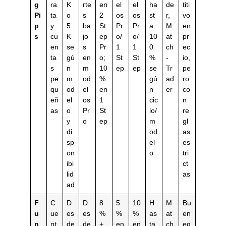
g
ra
K
rte
en
el
el
ha
de
titi
Pi
ta
o
s
2
os
os
st
r,
vo
p
y
5
ba
St
Pr
Pr
a
M
en
s
cu
K
jo
ep
o/
o/
10
at
pr
en
se
s
Pr
1
1
0
ch
ec
ta
gú
en
o;
St
St
%
-
io,
s
n
m
10
ep
ep
se
Tr
pe
pe
m
od
%
gú
ad
ro
qu
od
el
en
n
er
co
eñ
el
os
1
cic
n
as
o
Pr
St
lo/
re
y
o
ep
m
gl
di
od
as
sp
el
es
on
o
tri
ibi
ct
lid
as
ad
F
C
D
D
8
5
10
H
M
Bu
u
ue
es
es
%
%
%
as
at
en
n
nt
de
de
+
en
en
ta
ch
eq