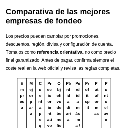
Comparativa de las mejores
empresas de fondeo
Los precios pueden cambiar por promociones,
descuentos, región, divisa y configuración de cuenta.
Tómalos como
referencia orientativa
, no como precio
final garantizado. Antes de pagar, confirma siempre el
coste real en la web oficial y revisa las reglas completas.
E
M
C
Pr
O
Pé
Pé
Pr
Pl
P
m
ej
u
ec
bj
rd
rd
of
at
u
pr
or
e
io
eti
id
id
it
af
nt
es
p
nt
or
vo
a
a
sp
or
o
a
ar
a
ie
de
di
m
lit
m
cl
a
p
nt
be
ari
áx
as
av
e
ati
ne
a
im
e
q
vo
fic
a /