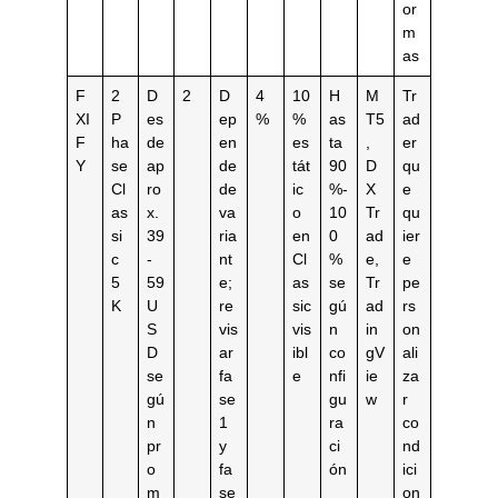
or
m
as
F
2
D
2
D
4
10
H
M
Tr
XI
P
es
ep
%
%
as
T5
ad
F
ha
de
en
es
ta
,
er
Y
se
ap
de
tát
90
D
qu
Cl
ro
de
ic
%-
X
e
as
x.
va
o
10
Tr
qu
si
39
ria
en
0
ad
ier
c
-
nt
Cl
%
e,
e
5
59
e;
as
se
Tr
pe
K
U
re
sic
gú
ad
rs
S
vis
vis
n
in
on
D
ar
ibl
co
gV
ali
se
fa
e
nfi
ie
za
gú
se
gu
w
r
n
1
ra
co
pr
y
ci
nd
o
fa
ón
ici
m
se
on