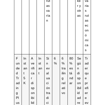
rut
ke
va
as
r y
ria
va
otr
s
ría
as
rut
n
as
ec
on
ó
mi
ca
s
F
In
A
In
Si
6
6
80
Se
Tr
un
st
ve
st
n
%
%
%
gú
ad
de
an
rifi
an
ev
tra
es
n
er
d
t
ca
t
al
ilin
tá
di
qu
Tr
5
r
ua
g
nd
sp
e
ad
K
di
ci
rel
ar
on
pr
in
sp
ón
ati
ibil
efi
g
on
tra
vo
id
er
Pl
ibi
di
ad
e
us
lid
ci
re
ev