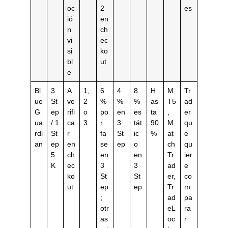
oc
2
es
ió
en
n
ch
vi
ec
si
ko
bl
ut
e
Bl
3
A
1,
6
4
8
H
M
Tr
ue
St
ve
2
%
%
%
as
T5
ad
G
ep
rifi
o
po
en
es
ta
,
er
ua
/ 1
ca
3
r
3
tát
90
M
qu
rdi
St
r
fa
St
ic
%
at
e
an
ep
en
se
ep
o
ch
qu
5
ch
en
en
Tr
ier
K
ec
3
3
ad
e
ko
St
St
er,
co
ut
ep
ep
Tr
m
;
ad
pa
otr
eL
ra
as
oc
r