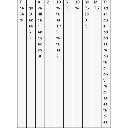
T
Hi
A
2
10
5
10
80
M
Tr
he
gh
ve
%
%
%
%-
T5
ad
5e
St
rifi
fa
10
er
rs
ak
ca
se
0
qu
es
r
1 /
%
e
5
en
5
pri
K
ch
%
ori
ec
fa
za
ko
se
re
ut
2
pu
ta
ci
ón
y
re
gl
as
es
ta
bl
es