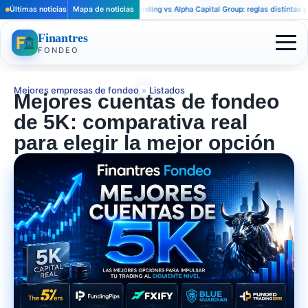
Últimas noticias
Apex Trader Funding vs Alpha Capital Group: reglas distintas para trade
Mapa de noticias
Finantres
FONDEO
Mejores empresas de fondeo
»
Listados
Mejores cuentas de fondeo
de 5K: comparativa real
para elegir la mejor opción