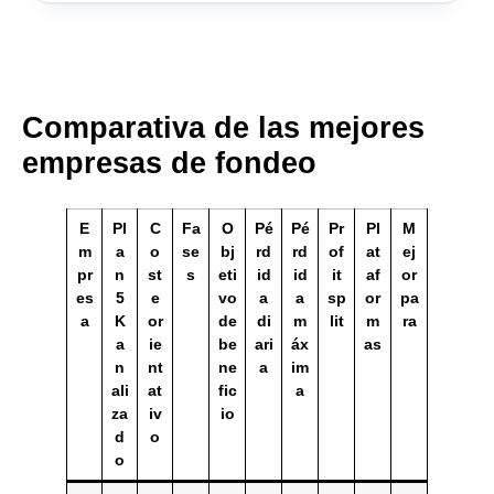
Comparativa de las mejores
empresas de fondeo
E
Pl
C
Fa
O
Pé
Pé
Pr
Pl
M
m
a
o
se
bj
rd
rd
of
at
ej
pr
n
st
s
eti
id
id
it
af
or
es
5
e
vo
a
a
sp
or
pa
a
K
or
de
di
m
lit
m
ra
a
ie
be
ari
áx
as
n
nt
ne
a
im
ali
at
fic
a
za
iv
io
d
o
o