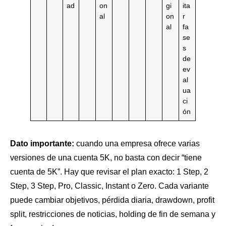
ad
on
gi
ita
al
on
r
al
fa
se
s
de
ev
al
ua
ci
ón
Dato importante:
cuando una empresa ofrece varias
versiones de una cuenta 5K, no basta con decir “tiene
cuenta de 5K”. Hay que revisar el plan exacto: 1 Step, 2
Step, 3 Step, Pro, Classic, Instant o Zero. Cada variante
puede cambiar objetivos, pérdida diaria, drawdown, profit
split, restricciones de noticias, holding de fin de semana y