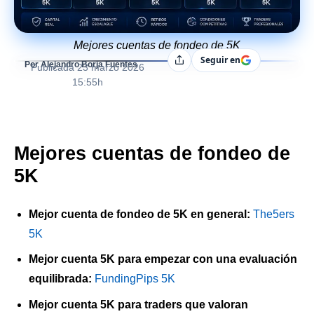
Mejores cuentas de fondeo de 5K
Seguir en
Compartir
Por Alejandro Borja Fuentes
Publicada
23 marzo 2026
15:55h
Mejores cuentas de fondeo de
5K
Mejor cuenta de fondeo de 5K en general:
The5ers
5K
Mejor cuenta 5K para empezar con una evaluación
equilibrada:
FundingPips 5K
Mejor cuenta 5K para traders que valoran