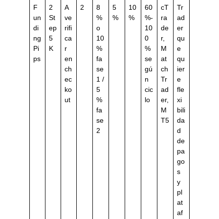
F
2
A
2
8
5
10
60
cT
Tr
un
St
ve
%
%
%
%-
ra
ad
di
ep
rifi
o
10
de
er
ng
5
ca
10
0
r,
qu
Pi
K
r
%
%
M
e
ps
en
fa
se
at
qu
ch
se
gú
ch
ier
ec
1 /
n
Tr
e
ko
5
cic
ad
fle
ut
%
lo
er,
xi
fa
M
bili
se
T5
da
2
d
de
pa
go
s
y
pl
at
af