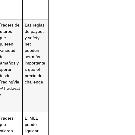
Traders de
Las reglas
futuros
de payout
que
y safety
quieren
net
variedad
pueden
de
ser más
tamaños y
importante
operar
s que el
desde
precio del
TradingVie
challenge
w/Tradovat
e
Traders
El MLL
que
puede
valoran
liquidar