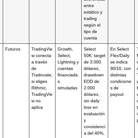
entre
estático y
trailing
según el
tipo de
cuenta
Futuros
TradingVie
Growth,
Select
En Select
w conecta
Select,
50K: target
Flex/Daily
a través
Lightning y
de 3.000
se indica
de
cuentas
dólares,
90/10, con
Tradovate;
financiada
drawdown
distintas
si eliges
s
EOD de
condicione
Rithmic,
simuladas
2.000
s de
TradingVie
dólares,
payout
w no
sin daily
aplica
loss en
evaluación
y
consistenci
a del 40%,