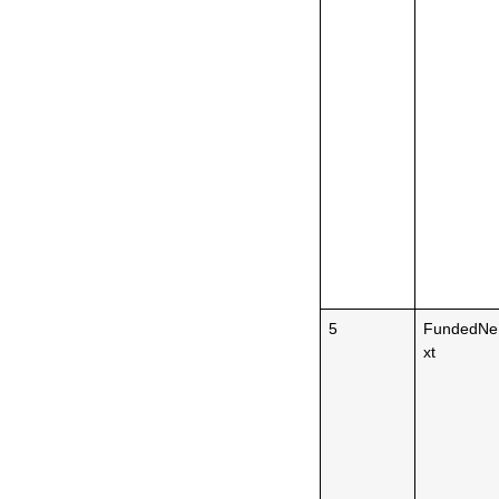
5
FundedNe
xt