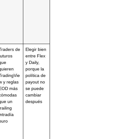
Traders de
Elegir bien
futuros
entre Flex
que
y Daily,
quieren
porque la
TradingVie
política de
w y reglas
payout no
EOD más
se puede
cómodas
cambiar
que un
después
trailing
intradía
puro