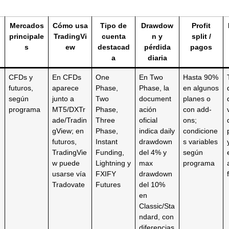
Mercados
Cómo usa
Tipo de
Drawdow
Profit
principale
TradingVi
cuenta
n y
split /
s
ew
destacad
pérdida
pagos
a
diaria
CFDs y
En CFDs
One
En Two
Hasta 90%
futuros,
aparece
Phase,
Phase, la
en algunos
según
junto a
Two
document
planes o
programa
MT5/DXTr
Phase,
ación
con add-
ade/Tradin
Three
oficial
ons;
gView; en
Phase,
indica daily
condicione
futuros,
Instant
drawdown
s variables
TradingVie
Funding,
del 4% y
según
w puede
Lightning y
max
programa
usarse vía
FXIFY
drawdown
Tradovate
Futures
del 10%
en
Classic/Sta
ndard, con
diferencias