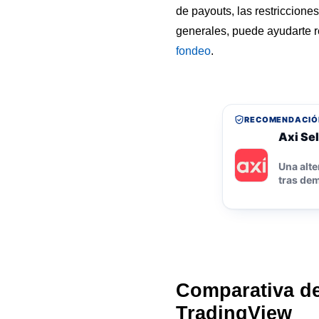
de payouts, las restriccione
generales, puede ayudarte r
fondeo
.
RECOMENDACIÓ
Axi Sel
Una alte
tras dem
Comparativa de
TradingView