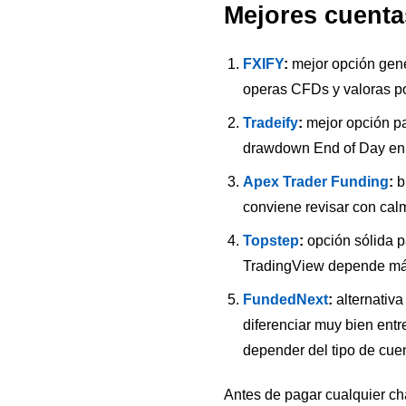
Mejores cuenta
FXIFY
:
mejor opción gene
operas CFDs y valoras po
Tradeify
:
mejor opción par
drawdown End of Day en 
Apex Trader Funding
:
b
conviene revisar con calm
Topstep
:
opción sólida pa
TradingView depende más
FundedNext
:
alternativa
diferenciar muy bien entr
depender del tipo de cue
Antes de pagar cualquier cha