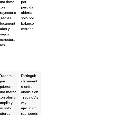
una firma
por
con
pérdida
trayectoria
abierta, no
, reglas
solo por
document
balance
adas y
cerrado
pagos
estructura
dos
Traders
Distinguir
que
clarament
quieren
e entre
una marca
análisis en
con oferta
TradingVie
amplia y
w y
no solo
ejecución
futuros
real según