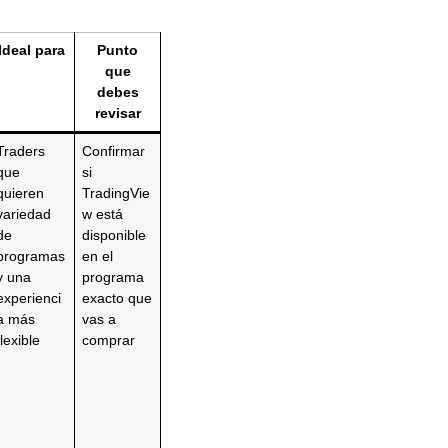
Ideal para
Punto
que
debes
revisar
Traders
Confirmar
que
si
quieren
TradingVie
variedad
w está
de
disponible
programas
en el
y una
programa
experienci
exacto que
a más
vas a
flexible
comprar