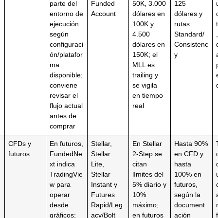
parte del
Funded
50K, 3.000
125
entorno de
Account
dólares en
dólares y
ejecución
100K y
rutas
según
4.500
Standard/
configuraci
dólares en
Consistenc
ón/platafor
150K; el
y
ma
MLL es
disponible;
trailing y
conviene
se vigila
revisar el
en tiempo
flujo actual
real
antes de
comprar
CFDs y
En futuros,
Stellar,
En Stellar
Hasta 90%
futuros
FundedNe
Stellar
2-Step se
en CFD y
xt indica
Lite,
citan
hasta
TradingVie
Stellar
límites del
100% en
w para
Instant y
5% diario y
futuros,
operar
Futures
10%
según la
desde
Rapid/Leg
máximo;
document
gráficos;
acy/Bolt
en futuros
ación