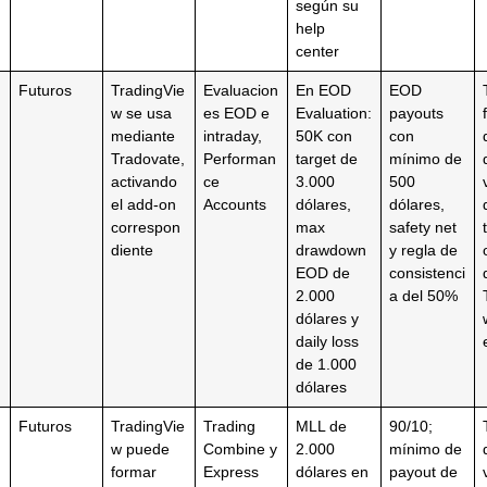
según su
help
center
Futuros
TradingVie
Evaluacion
En EOD
EOD
w se usa
es EOD e
Evaluation:
payouts
mediante
intraday,
50K con
con
Tradovate,
Performan
target de
mínimo de
activando
ce
3.000
500
el add-on
Accounts
dólares,
dólares,
correspon
max
safety net
diente
drawdown
y regla de
EOD de
consistenci
2.000
a del 50%
dólares y
daily loss
de 1.000
dólares
Futuros
TradingVie
Trading
MLL de
90/10;
w puede
Combine y
2.000
mínimo de
formar
Express
dólares en
payout de