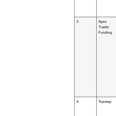
3
Apex
Trader
Funding
4
Topstep