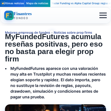
Últimas noticias
Mapa de noticias
Apex Trader Funding vs Alpha Capital Group: reglas distinta
Finantres
FONDEO
Mejores empresas de fondeo
»
Noticias sobre prop firms
MyFundedFutures acumula
reseñas positivas, pero eso
no basta para elegir prop
firm
MyFundedFutures aparece con una valoración
muy alta en Trustpilot y muchas reseñas recientes
elogian soporte y rapidez. El dato importa, pero
no sustituye la revisión de reglas, payouts,
drawdown, simulación y condiciones antes de
pagar una prueba.