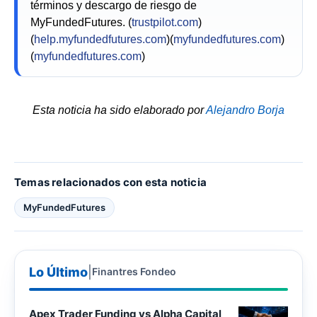
términos y descargo de riesgo de
MyFundedFutures. (
trustpilot.com
)
(
help.myfundedfutures.com
)(
myfundedfutures.com
)
(
myfundedfutures.com
)
Esta noticia ha sido elaborado por
Alejandro Borja
Temas relacionados con esta noticia
MyFundedFutures
Lo Último
|
Finantres Fondeo
Apex Trader Funding vs Alpha Capital