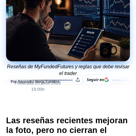
Reseñas de MyFundedFutures y reglas que debe revisar
el trader
Seguir en
Compartir
Por Alejandro Borja Fuentes
Publicada
25 junio 2026
19:00h
Las reseñas recientes mejoran
la foto, pero no cierran el