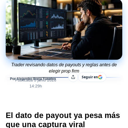
Trader revisando datos de payouts y reglas antes de
elegir prop firm
Seguir en
Compartir
Por Alejandro Borja Fuentes
Publicada
5 junio 2026
14:29h
El dato de payout ya pesa más
que una captura viral