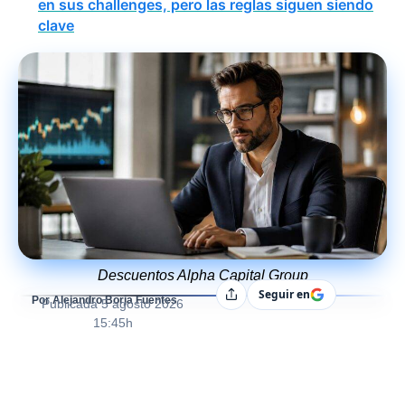
en sus challenges, pero las reglas siguen siendo
clave
Descuentos Alpha Capital Group
Seguir en
Compartir
Por Alejandro Borja Fuentes
Publicada
5 agosto 2026
15:45h