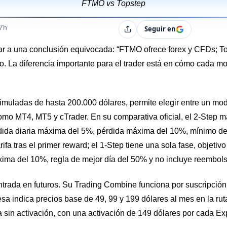
FTMO vs Topstep
s
07h
Seguir en
Compartir
var a una conclusión equivocada: “FTMO ofrece forex y CFDs; To
to. La diferencia importante para el trader está en cómo cada mo
muladas de hasta 200.000 dólares, permite elegir entre un mod
como MT4, MT5 y cTrader. En su comparativa oficial, el 2-Step 
dida diaria máxima del 5%, pérdida máxima del 10%, mínimo de 
fa tras el primer reward; el 1-Step tiene una sola fase, objetiv
ma del 10%, regla de mejor día del 50% y no incluye reembolso 
ntrada en futuros. Su Trading Combine funciona por suscripci
a indica precios base de 49, 99 y 199 dólares al mes en la ruta
ta sin activación, con una activación de 149 dólares por cada E