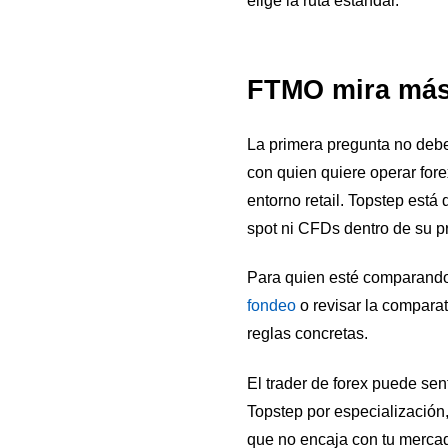
elige la ruta estándar.
FTMO mira más a
La primera pregunta no debe
con quien quiere operar fore
entorno retail. Topstep está
spot ni CFDs dentro de su 
Para quien esté comparando 
fondeo
o revisar la comparat
reglas concretas.
El trader de forex puede se
Topstep por especialización
que no encaja con tu merca