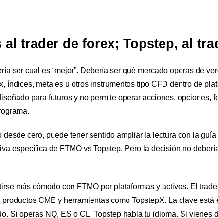
l trader de forex; Topstep, al tra
ría ser cuál es “mejor”. Debería ser qué mercado operas de v
x, índices, metales u otros instrumentos tipo CFD dentro de pla
 diseñado para futuros y no permite operar acciones, opciones, 
programa.
desde cero, puede tener sentido ampliar la lectura con la guí
iva específica de
FTMO vs Topstep
. Pero la decisión no debería
ntirse más cómodo con FTMO por plataformas y activos. El trade
, productos CME y herramientas como TopstepX. La clave está 
do. Si operas NQ, ES o CL, Topstep habla tu idioma. Si vie