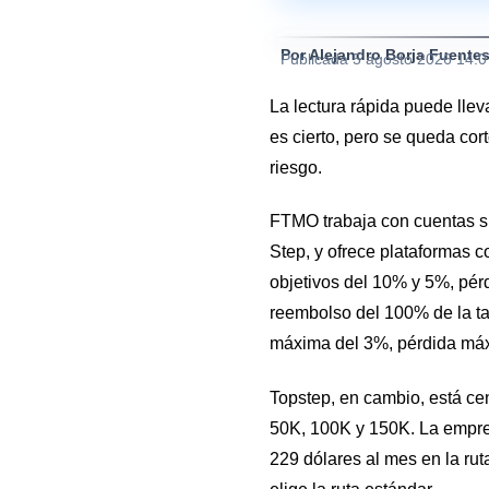
Por Alejandro Borja Fuente
Publicada
5 agosto 2026 14:
La lectura rápida puede lle
es cierto, pero se queda cor
riesgo.
FTMO trabaja con cuentas si
Step, y ofrece plataformas 
objetivos del 10% y 5%, pér
reembolso del 100% de la tari
máxima del 3%, pérdida máxi
Topstep, en cambio, está ce
50K, 100K y 150K. La empres
229 dólares al mes en la ru