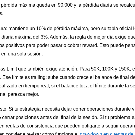
e pérdida máxima queda en 90.000 y la pérdida diaria se recalcul
s.
ra: mantiene un 10% de pérdida máxima, pero su tabla oficial 
a diaria máxima del 3%. Además, la regla de mejor día exige que
os positivos para poder pasar o cobrar reward. Esto puede pena
en una sola sesión.
s Limit que también exige atención. Para 50K, 100K y 150K, e
. Ese límite es trailing: sube cuando crece el balance de final d
lizado en tiempo real; si el balance toca el límite durante la s
inal parezca mejor.
sto. Si tu estrategia necesita dejar correr operaciones durante v
 cerrar posiciones antes del final de la sesión. Si tu problema e
en reglas de consistencia que pueden obligarte a seguir opera
ar, conviene revisar cómo funciona el
drawdown en cuentas de