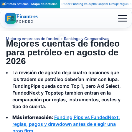
Últimas noticias
Mapa de noticias
Apex Trader Funding vs Alpha Capital Group: reglas distinta
Finantres
FONDEO
Mejores empresas de fondeo
»
Rankings y Comparativas
Mejores cuentas de fondeo
para petróleo en agosto de
2026
La revisión de agosto deja cuatro opciones que
los traders de petróleo deberían mirar con lupa.
FundingPips queda como Top 1, pero Axi Select,
FundedNext y Topstep también entran en la
comparación por reglas, instrumentos, costes y
tipo de cuenta.
Más información:
Funding Pips vs FundedNext:
reglas, pagos y drawdown antes de elegir una
prop firm