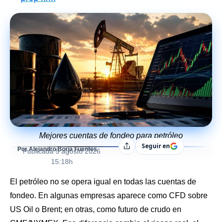
Mejores cuentas de fondeo para petróleo
Seguir en
Compartir
Por Alejandro Borja Fuentes
Publicada
5 agosto 2026
15:18h
El petróleo no se opera igual en todas las cuentas de
fondeo. En algunas empresas aparece como CFD sobre
US Oil o Brent; en otras, como futuro de crudo en