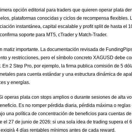
era opción editorial para traders que quieren operar plata den
los, plataformas conocidas y ciclos de recompensa flexibles. L
ciación instantánea, capital escalable y profit split de hasta e
confirma soporte para MT5, cTrader y Match-Trader.
un matiz importante. La documentación revisada de FundingPip
nto y restricciones, pero el símbolo concreto XAGUSD debe co
. En 2 Step Pro, por ejemplo, la firma publica comisión de 5 dól
metales para cuenta estándar y una estructura dinámica de ap
ces y energías.
i operas plata con stops amplios o durante sesiones de alta vol
beneficio. Es no romper pérdida diaria, pérdida máxima o reglas
jo una política de concentración de beneficios para cuentas d
el 27 de junio de 2026: si una sola idea de trading supera el 
 exigirá 4 días rentables mínimos antes de cada reward.