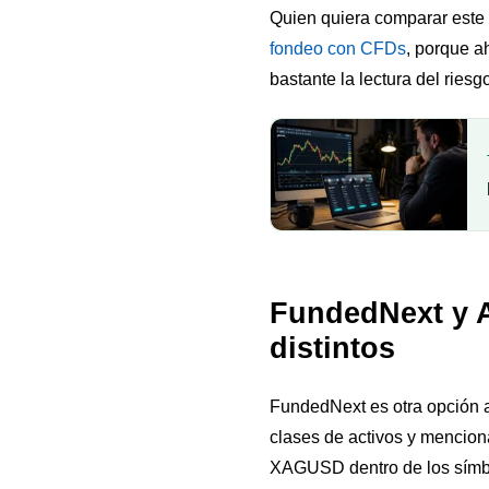
Quien quiera comparar este
fondeo con CFDs
, porque a
bastante la lectura del riesg
FundedNext y A
distintos
FundedNext es otra opción a 
clases de activos y menci
XAGUSD dentro de los símbol