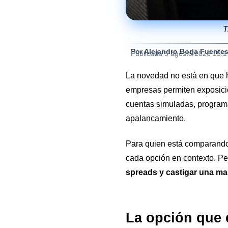
T
Por Alejandro Borja Fuente
Publicada
5 agosto 2026 15:
La novedad no está en que ha
empresas permiten exposició
cuentas simuladas, programas
apalancamiento.
Para quien está comparando
cada opción en contexto. Pero
spreads y castigar una ma
La opción que q