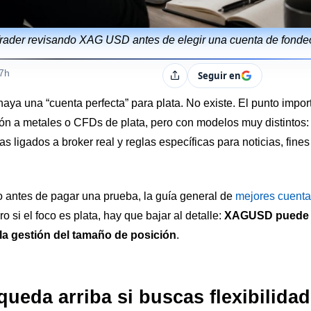
rader revisando XAG USD antes de elegir una cuenta de fonde
s
17h
Seguir en
Compartir
ya una “cuenta perfecta” para plata. No existe. El punto impor
n a metales o CFDs de plata, pero con modelos muy distintos: 
 ligados a broker real y reglas específicas para noticias, fin
 antes de pagar una prueba, la guía general de
mejores cuenta
 si el foco es plata, hay que bajar al detalle:
XAGUSD puede m
la gestión del tamaño de posición
.
ueda arriba si buscas flexibilida