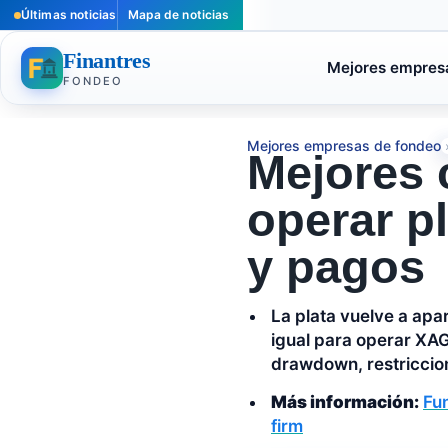
Últimas noticias
Mapa de noticias
Finantres
Mejores empres
FONDEO
Mejores empresas de fondeo
Mejores 
operar pl
y pagos
La plata vuelve a apa
igual para operar XA
drawdown, restriccion
Más información:
Fu
firm