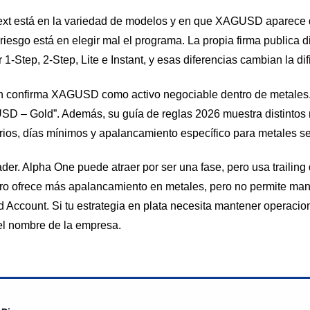
xt está en la variedad de modelos y en que XAGUSD aparece de
iesgo está en elegir mal el programa. La propia firma publica d
1-Step, 2-Step, Lite e Instant, y esas diferencias cambian la difi
n confirma XAGUSD como activo negociable dentro de metales. 
D – Gold”. Además, su guía de reglas 2026 muestra distinto
 diarios, días mínimos y apalancamiento específico para metales s
trader. Alpha One puede atraer por ser una fase, pero usa trail
ro ofrece más apalancamiento en metales, pero no permite man
ed Account. Si tu estrategia en plata necesita mantener operaci
el nombre de la empresa.