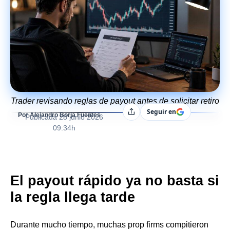
Trader revisando reglas de payout antes de solicitar retiro
Seguir en
Compartir
Por Alejandro Borja Fuentes
Publicada
28 junio 2026
09:34h
El payout rápido ya no basta si
la regla llega tarde
Durante mucho tiempo, muchas prop firms compitieron