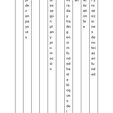
pi
bl
int
an
ac
r y
de
es
ra
tiv
re
z
se
da
ati
str
en
gú
y
on
icc
pa
n
tra
fe
io
yo
pl
ilin
e
ne
ut
an
g
s
s
y
en
de
pr
si
no
o
m
tici
m
fu
as
oc
nd
en
ió
ed
fu
n
ha
nd
st
ed
a
bl
oq
ue
o
de
l