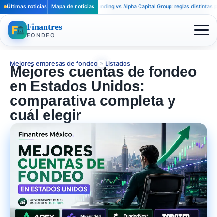
Últimas noticias
Apex Trader Funding vs Alpha Capital Group: reglas distintas para trade
Mapa de noticias
Finantres
FONDEO
Mejores empresas de fondeo
»
Listados
Mejores cuentas de fondeo
en Estados Unidos:
comparativa completa y
cuál elegir