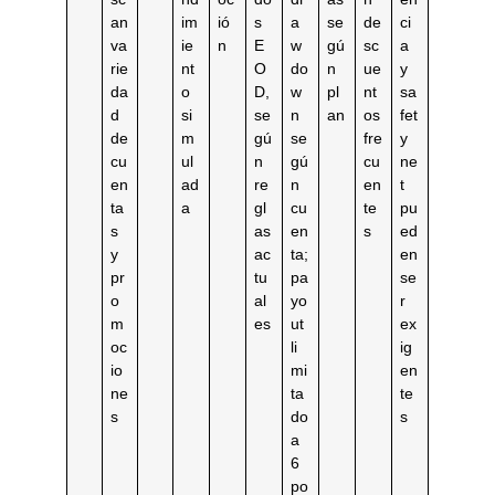
an
im
ió
s
a
se
de
ci
va
ie
n
E
w
gú
sc
a
rie
nt
O
do
n
ue
y
da
o
D,
w
pl
nt
sa
d
si
se
n
an
os
fet
de
m
gú
se
fre
y
cu
ul
n
gú
cu
ne
en
ad
re
n
en
t
ta
a
gl
cu
te
pu
s
as
en
s
ed
y
ac
ta;
en
pr
tu
pa
se
o
al
yo
r
m
es
ut
ex
oc
li
ig
io
mi
en
ne
ta
te
s
do
s
a
6
po