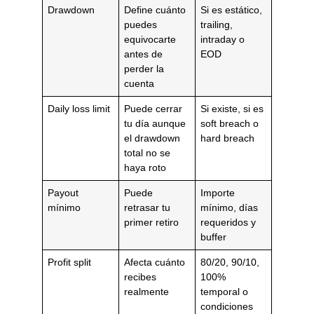
Drawdown
Define cuánto
Si es estático,
puedes
trailing,
equivocarte
intraday o
antes de
EOD
perder la
cuenta
Daily loss limit
Puede cerrar
Si existe, si es
tu día aunque
soft breach o
el drawdown
hard breach
total no se
haya roto
Payout
Puede
Importe
mínimo
retrasar tu
mínimo, días
primer retiro
requeridos y
buffer
Profit split
Afecta cuánto
80/20, 90/10,
recibes
100%
realmente
temporal o
condiciones