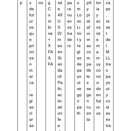
p
s
os
g
sd
pa
u
pX
tor
ca
de
C
e
ra
m
y
ia
ps
fut
o
49
nu
Lo
pl
y
,
ur
m
U
ev
ss
at
ec
re
os
bi
S
os
Li
af
os
se
qu
ne
D/
tra
mi
or
ist
t
e
+
m
de
t y
m
e
de
pri
X
es
rs
re
as
m
l
ori
FA
en
gl
co
a
M
za
/L
St
as
m
m
LL
n
FA
an
de
pa
uy
tra
m
da
pa
tib
co
s
ar
rd
yo
le
no
pa
ca
Pa
ut
s
ci
yo
,
th;
se
se
do
ut
re
ac
gú
gú
en
y
gl
tiv
n
n
fut
co
as
ati
pa
cu
ur
st
cl
on
th
en
os
es
ar
fe
ta
ex
as
e
tra