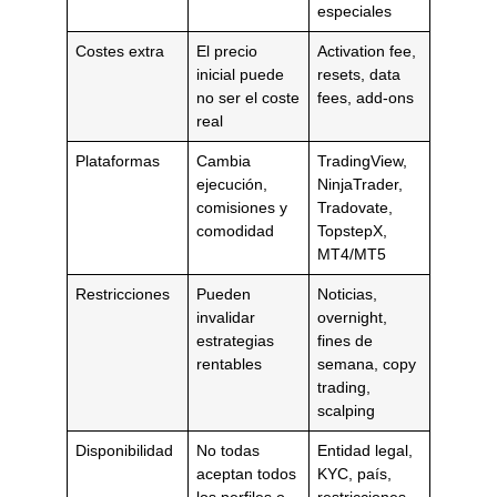
especiales
Costes extra
El precio
Activation fee,
inicial puede
resets, data
no ser el coste
fees, add-ons
real
Plataformas
Cambia
TradingView,
ejecución,
NinjaTrader,
comisiones y
Tradovate,
comodidad
TopstepX,
MT4/MT5
Restricciones
Pueden
Noticias,
invalidar
overnight,
estrategias
fines de
rentables
semana, copy
trading,
scalping
Disponibilidad
No todas
Entidad legal,
aceptan todos
KYC, país,
los perfiles o
restricciones