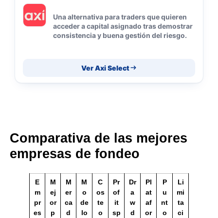
Una alternativa para traders que quieren
acceder a capital asignado tras demostrar
consistencia y buena gestión del riesgo.
Ver Axi Select
Comparativa de las mejores
empresas de fondeo
E
M
M
M
C
Pr
Dr
Pl
P
Li
m
ej
er
o
os
of
a
at
u
mi
pr
or
ca
de
te
it
w
af
nt
ta
es
p
d
lo
o
sp
d
or
o
ci