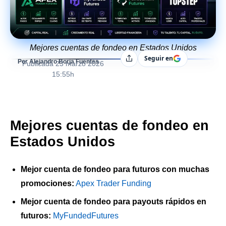
Mejores cuentas de fondeo en Estados Unidos
Seguir en
Compartir
Por Alejandro Borja Fuentes
Publicada
23 marzo 2026
15:55h
Mejores cuentas de fondeo en
Estados Unidos
Mejor cuenta de fondeo para futuros con muchas
promociones:
Apex Trader Funding
Mejor cuenta de fondeo para payouts rápidos en
futuros:
MyFundedFutures