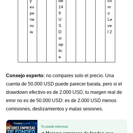
y
de
co
ex
14
m
pe
9
o
rie
U
Le
nc
S
ve
ia
D
l 2
si
ap
lic
a
Consejo experto:
no compares solo el precio. Una
cuenta de 50.000 USD puede parecer barata, pero si el
drawdown efectivo es de 2.000 USD, tu margen real de
error no es de 50.000 USD: es de 2.000 USD menos
comisiones, deslizamientos y malas sesiones.
Te puede interesar: