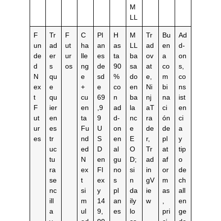
M
LL
F
Tr
F
C
Pl
H
M
Tr
Bu
Ad
un
ad
ut
ha
an
as
LL
ad
en
d-
de
er
ur
lle
es
ta
ba
ov
a
on
d
s
os
ng
de
90
sa
at
co
s,
N
qu
e
sd
%
do
e,
m
co
ex
e
+
e
co
en
Ni
bi
ns
t
qu
cu
69
n
ba
nj
na
ist
F
ier
en
,9
ad
la
aT
ci
en
ut
en
ta
9
d-
nc
ra
ón
ci
ur
es
Fu
U
on
e
de
de
a
es
tr
nd
S
en
E
r,
pl
y
uc
ed
D
al
O
Tr
at
tip
tu
N
en
gu
D;
ad
af
o
ra
ex
Fl
no
si
in
or
de
se
t
ex
s
n
gV
m
ch
nc
si
y
pl
da
ie
as
all
ill
m
14
an
ily
w
,
en
a
ul
9,
es
lo
pri
ge