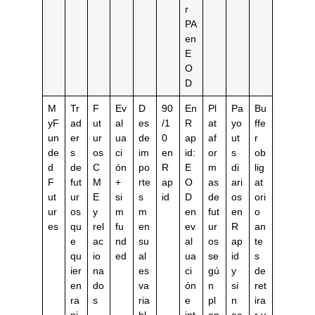
r
PA
en
E
O
D
M
Tr
F
Ev
D
90
En
Pl
Pa
Bu
yF
ad
ut
al
es
/1
R
at
yo
ffe
un
er
ur
ua
de
0
ap
af
ut
r
de
s
os
ci
im
en
id:
or
s
ob
d
de
C
ón
po
R
E
m
di
lig
F
fut
M
+
rte
ap
O
as
ari
at
ut
ur
E
si
s
id
D
de
os
ori
ur
os
y
m
m
en
fut
en
o
es
qu
rel
fu
en
ev
ur
R
an
e
ac
nd
su
al
os
ap
te
qu
io
ed
al
ua
se
id
s
ier
na
es
ci
gú
y
de
en
do
va
ón
n
si
ret
ra
s
ria
e
pl
n
ira