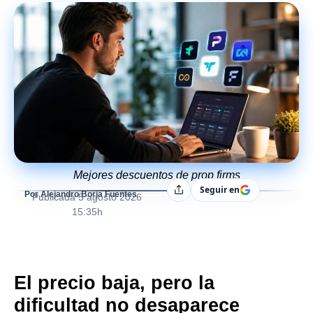
Mejores descuentos de prop firms
Seguir en
Compartir
Por Alejandro Borja Fuentes
Publicada
5 agosto 2026
15:35h
El precio baja, pero la
dificultad no desaparece