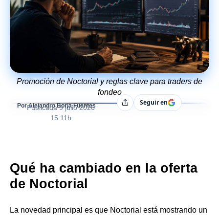
Promoción de Noctorial y reglas clave para traders de
fondeo
Seguir en
Compartir
Por Alejandro Borja Fuentes
Publicada
9 julio 2026
15:11h
Qué ha cambiado en la oferta
de Noctorial
La novedad principal es que Noctorial está mostrando un