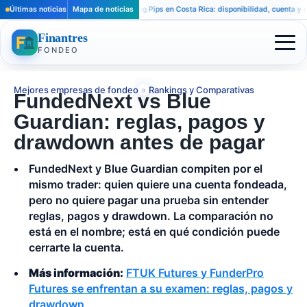
Últimas noticias
Mapa de noticias
Funding Pips en Costa Rica: disponibilidad, cuenta y compr
Finantres
FONDEO
Mejores empresas de fondeo
»
Rankings y Comparativas
FundedNext vs Blue
Guardian: reglas, pagos y
drawdown antes de pagar
FundedNext y Blue Guardian compiten por el
mismo trader: quien quiere una cuenta fondeada,
pero no quiere pagar una prueba sin entender
reglas, pagos y drawdown. La comparación no
está en el nombre; está en qué condición puede
cerrarte la cuenta.
Más información:
FTUK Futures y FunderPro
Futures se enfrentan a su examen: reglas, pagos y
drawdown