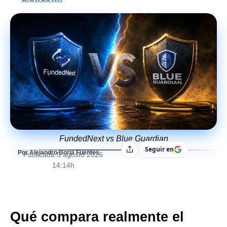
FundedNext vs Blue Guardian
Seguir en
Compartir
Por Alejandro Borja Fuentes
Publicada
5 agosto 2026
14:14h
Qué compara realmente el