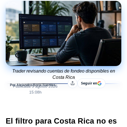
Trader revisando cuentas de fondeo disponibles en
Costa Rica
Seguir en
Compartir
Por Alejandro Borja Fuentes
Publicada
5 agosto 2026
15:08h
El filtro para Costa Rica no es