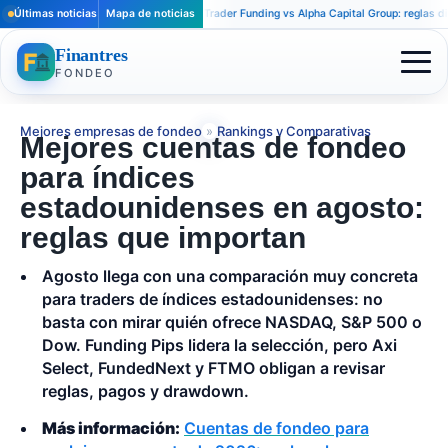
Últimas noticias
Mapa de noticias
Apex Trader Funding vs Alpha Capital Group: reglas distinta
Finantres
FONDEO
Mejores empresas de fondeo
»
Rankings y Comparativas
Mejores cuentas de fondeo
para índices
estadounidenses en agosto:
reglas que importan
Agosto llega con una comparación muy concreta
para traders de índices estadounidenses: no
basta con mirar quién ofrece NASDAQ, S&P 500 o
Dow. Funding Pips lidera la selección, pero Axi
Select, FundedNext y FTMO obligan a revisar
reglas, pagos y drawdown.
Más información:
Cuentas de fondeo para