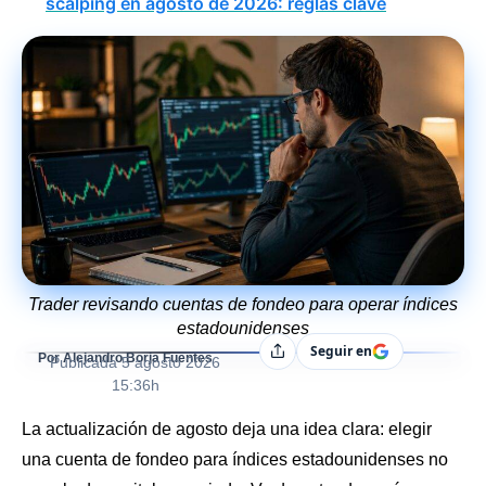
scalping en agosto de 2026: reglas clave
Trader revisando cuentas de fondeo para operar índices
estadounidenses
Seguir en
Compartir
Por Alejandro Borja Fuentes
Publicada
5 agosto 2026
15:36h
La actualización de agosto deja una idea clara: elegir
una cuenta de fondeo para índices estadounidenses no