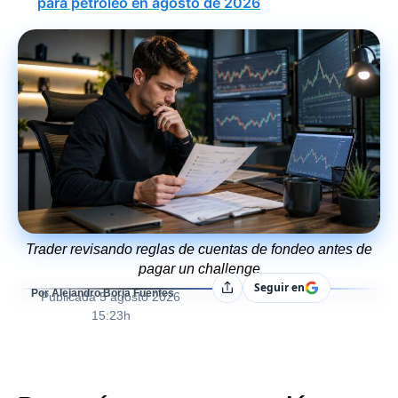
para petróleo en agosto de 2026
Trader revisando reglas de cuentas de fondeo antes de
pagar un challenge
Seguir en
Compartir
Por Alejandro Borja Fuentes
Publicada
5 agosto 2026
15:23h