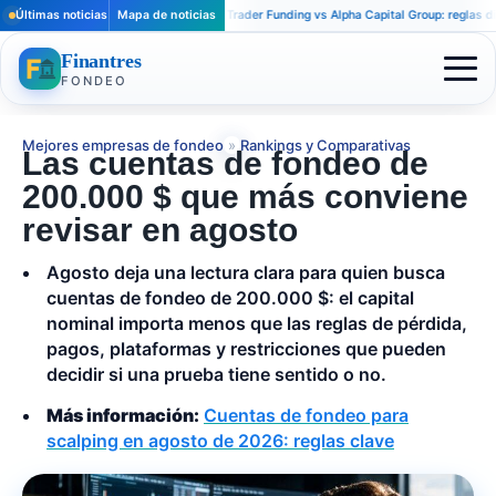
Últimas noticias
Mapa de noticias
Apex Trader Funding vs Alpha Capital Group: reglas distintas
Finantres
FONDEO
Mejores empresas de fondeo
»
Rankings y Comparativas
Las cuentas de fondeo de
200.000 $ que más conviene
revisar en agosto
Agosto deja una lectura clara para quien busca
cuentas de fondeo de 200.000 $: el capital
nominal importa menos que las reglas de pérdida,
pagos, plataformas y restricciones que pueden
decidir si una prueba tiene sentido o no.
Más información:
Cuentas de fondeo para
scalping en agosto de 2026: reglas clave