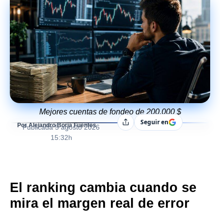
Mejores cuentas de fondeo de 200.000 $
Seguir en
Compartir
Por Alejandro Borja Fuentes
Publicada
5 agosto 2026
15:32h
El ranking cambia cuando se
mira el margen real de error