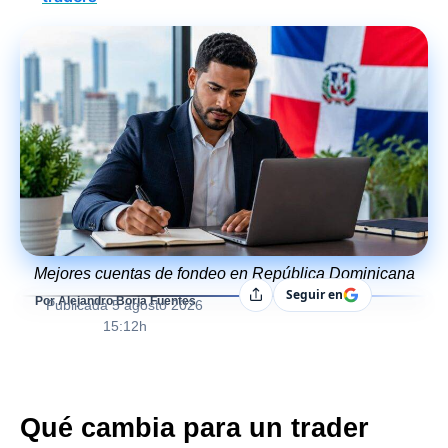
Mejores cuentas de fondeo en República Dominicana
Seguir en
Compartir
Por Alejandro Borja Fuentes
Publicada
5 agosto 2026
15:12h
Qué cambia para un trader