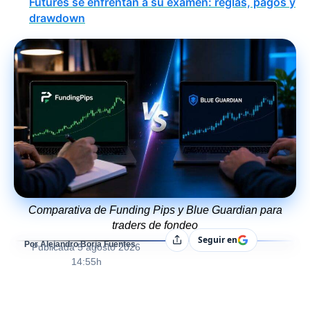
Futures se enfrentan a su examen: reglas, pagos y
drawdown
Comparativa de Funding Pips y Blue Guardian para
traders de fondeo
Seguir en
Compartir
Por Alejandro Borja Fuentes
Publicada
5 agosto 2026
14:55h