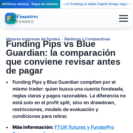
Últimas noticias
Mapa de noticias
Apex Trader Funding vs Alpha Capital Group: reglas distinta
Finantres
FONDEO
Mejores empresas de fondeo
»
Rankings y Comparativas
Funding Pips vs Blue
Guardian: la comparación
que conviene revisar antes
de pagar
Funding Pips y Blue Guardian compiten por el
mismo trader: quien busca una cuenta fondeada,
reglas claras y pagos razonables. La diferencia no
está solo en el profit split, sino en drawdown,
restricciones, modelo de evaluación y
condiciones para retirar.
Más información:
FTUK Futures y FunderPro