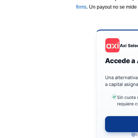
firms
. Un payout no se mide s
Axi Sele
Accede a 
Una alternativ
a capital asign
Sin cuota 
requiere c
E