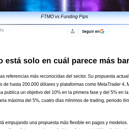
FTMO vs Funding Pips
s
07h
Seguir en
Compartir
o está solo en cuál parece más ba
as referencias más reconocidas del sector. Su propuesta actua
s de hasta 200.000 dólares y plataformas como MetaTrader 4, M
a publica un objetivo del 10% en la primera fase y del 5% en l
ria máxima del 5%, cuatro días mínimos de trading, periodo il
stá empujando una propuesta más flexible en pagos y modelos.