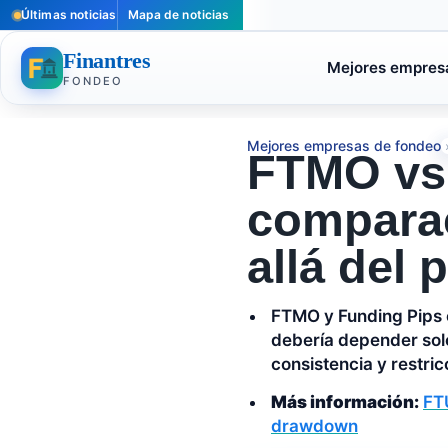
Últimas noticias
Mapa de noticias
Finantres
Mejores empres
FONDEO
Mejores empresas de fondeo
FTMO vs 
comparac
allá del 
FTMO y Funding Pips 
debería depender solo 
consistencia y restri
Más información:
FT
drawdown