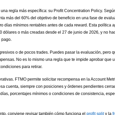
 una regla más específica: su Profit Concentration Policy. Seg
nta más del 60% del objetivo de beneficio en una fase de evalu
ro días mínimos rentables antes de cada reward. Esta política a
 dólares o más creadas desde el 27 de junio de 2026, y no hace
l pago.
agresivos o de pocos trades. Puedes pasar la evaluación, pero 
mpensas. No es lo mismo una regla que te impide aprobar que u
ondiciones para retirar.
rativas. FTMO permite solicitar recompensa en la Account Metr
e esa cuenta, siempre con posiciones y órdenes pendientes cerr
r días, porcentajes mínimos o condiciones de consistencia, espe
nto, conviene revisar también cómo funciona el
profit split
y la
f