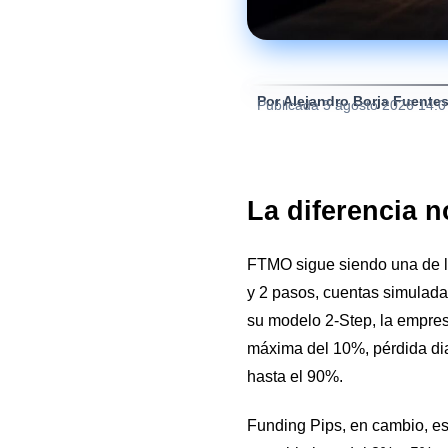
Por Alejandro Borja Fuente
Publicada
5 agosto 2026 14:
La diferencia n
FTMO sigue siendo una de l
y 2 pasos, cuentas simulada
su modelo 2-Step, la empres
máxima del 10%, pérdida dia
hasta el 90%.
Funding Pips, en cambio, e