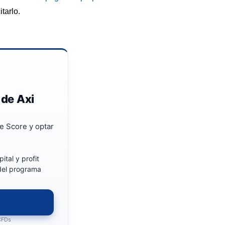
tarlo.
 de Axi
e Score y optar
ital y profit
 del programa
 CFDs