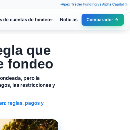
Apex Trader Funding vs Alpha Capital Group: reglas
s de cuentas de fondeo
Noticias
Comparador →
egla que
e fondeo
fondeada, pero la
agos, las restricciones y
n: reglas, pagos y