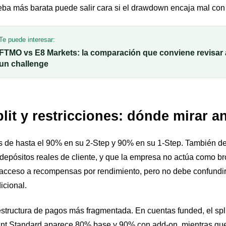
eba más barata puede salir cara si el drawdown encaja mal con 
Te puede interesar:
FTMO vs E8 Markets: la comparación que conviene revisar 
un challenge
plit y restricciones: dónde mirar a
e hasta el 90% en su 2-Step y 90% en su 1-Step. También dej
depósitos reales de cliente, y que la empresa no actúa como br
cceso a recompensas por rendimiento, pero no debe confundirs
icional.
structura de pagos más fragmentada. En cuentas funded, el spl
ant Standard aparece 80% base y 90% con add-on, mientras que 