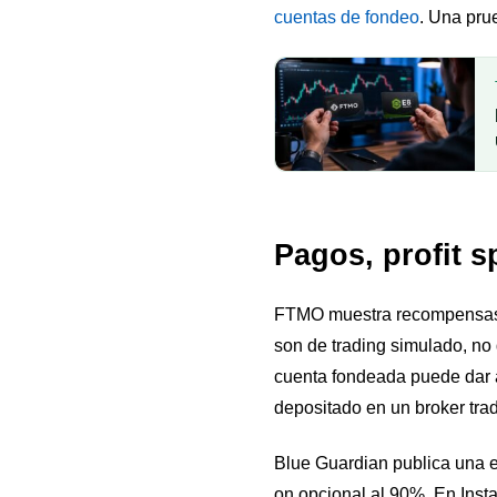
cuentas de fondeo
. Una pru
Pagos, profit s
FTMO muestra recompensas d
son de trading simulado, no 
cuenta fondeada puede dar a
depositado en un broker trad
Blue Guardian publica una e
on opcional al 90%. En Inst