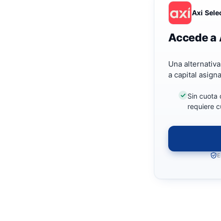
Axi Sele
Accede a 
Una alternativ
a capital asign
Sin cuota 
requiere c
E