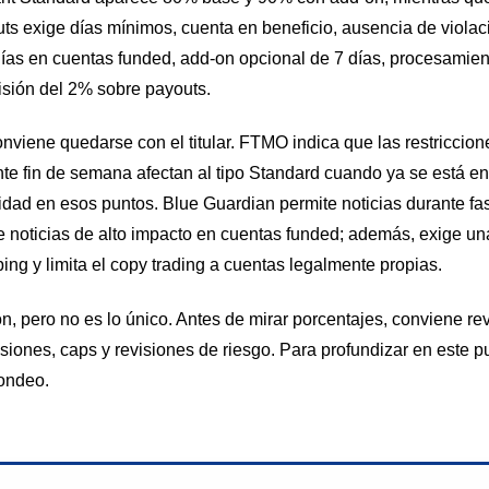
outs exige días mínimos, cuenta en beneficio, ausencia de viola
días en cuentas funded, add-on opcional de 7 días, procesamien
isión del 2% sobre payouts.
nviene quedarse con el titular. FTMO indica que las restriccion
nte fin de semana afectan al tipo Standard cuando ya se está 
lidad en esos puntos. Blue Guardian permite noticias durante fa
de noticias de alto impacto en cuentas funded; además, exige u
ping y limita el copy trading a cuentas legalmente propias.
ción, pero no es lo único. Antes de mirar porcentajes, conviene re
siones, caps y revisiones de riesgo. Para profundizar en este p
ondeo.