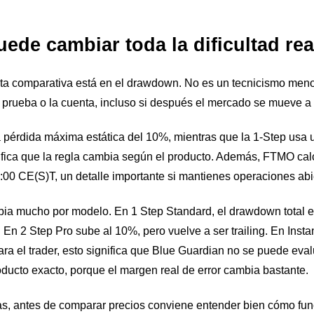
ede cambiar toda la dificultad rea
ta comparativa está en el drawdown. No es un tecnicismo menor.
 prueba o la cuenta, incluso si después el mercado se mueve a t
pérdida máxima estática del 10%, mientras que la 1-Step usa 
nifica que la regla cambia según el producto. Además, FTMO calc
0:00 CE(S)T, un detalle importante si mantienes operaciones abier
a mucho por modelo. En 1 Step Standard, el drawdown total es 
 En 2 Step Pro sube al 10%, pero vuelve a ser trailing. En Insta
ra el trader, esto significa que Blue Guardian no se puede eval
oducto exacto, porque el margen real de error cambia bastante.
as, antes de comparar precios conviene entender bien cómo fun