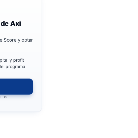
 de Axi
e Score y optar
ital y profit
 del programa
 CFDs