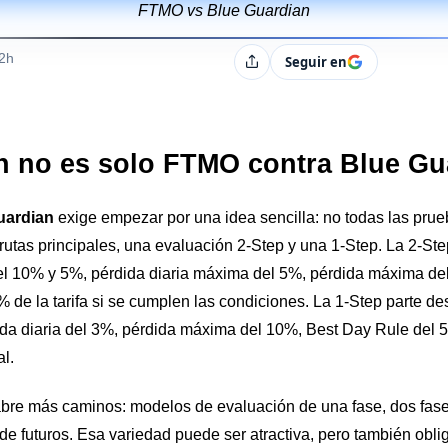
FTMO vs Blue Guardian
s
12h
Seguir en
Compartir
 no es solo FTMO contra Blue Gu
uardian
exige empezar por una idea sencilla: no todas las pru
tas principales, una evaluación 2-Step y una 1-Step. La 2-Ste
del 10% y 5%, pérdida diaria máxima del 5%, pérdida máxima de
 de la tarifa si se cumplen las condiciones. La 1-Step parte de
dida diaria del 3%, pérdida máxima del 10%, Best Day Rule del
al.
bre más caminos: modelos de evaluación de una fase, dos fases
de futuros. Esa variedad puede ser atractiva, pero también obli