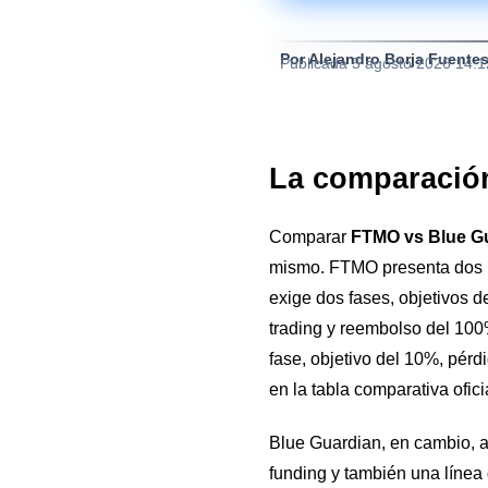
Por Alejandro Borja Fuente
Publicada
5 agosto 2026 14:
La comparación
Comparar
FTMO vs Blue G
mismo. FTMO presenta dos ru
exige dos fases, objetivos 
trading y reembolso del 100%
fase, objetivo del 10%, pér
en la tabla comparativa ofici
Blue Guardian, en cambio, a
funding y también una línea 